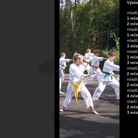
Výsle
mladš
1 mís
2 mís
mladší
1 mís
mladší
3 mís
mladší
1 mís
3 mís
mladší
2 mís
mladší
2 mís
mladší
4 mís
starší
2 mís
3 mís