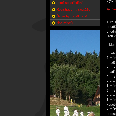
Vytvo
Letní soustředění
Se
Registrace na soutěže
Úspěchy na ME a MS
Tuto s
Noc mistrů
soutěž
v jedn
jsou 
III.k
mladší
2 mís
mladš
2 mís
mladší
4 mís
starší
1 mís
3 mís
starší
1 mís
kadet
2 mís
dorost