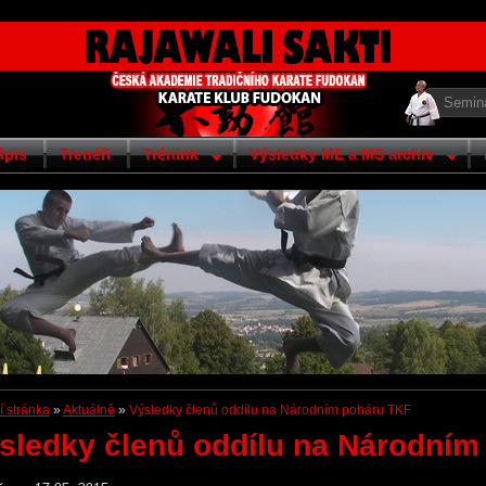
Semin
ápis
Trenéři
Trénink
Výsledky ME a MS archiv
 stránka
»
Aktuálně
»
Výsledky členů oddílu na Národním poháru TKF
sledky členů oddílu na Národním