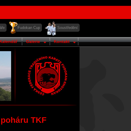
áře
Fudokan Cup
Soustředění
Kalendář
Galerie
Kontakt
 poháru TKF