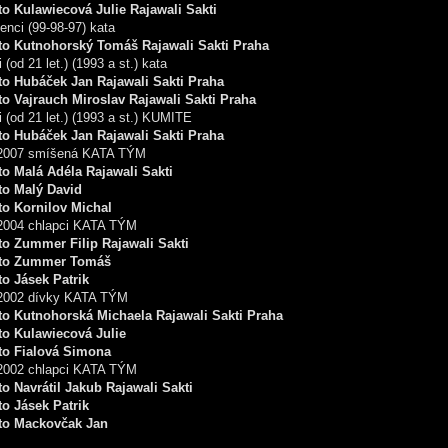
to Kulawiecová Julie Rajawali Sakti
enci (99-98-97) kata
to Kutnohorský Tomáš Rajawali Sakti Praha
i (od 21 let.) (1993 a st.) kata
to Hubáček Jan Rajawali Sakti Praha
to Vajrauch Miroslav Rajawali Sakti Praha
i (od 21 let.) (1993 a st.) KUMITE
to Hubáček Jan Rajawali Sakti Praha
2007 smíšená KATA TÝM
to Malá Adéla Rajawali Sakti
to Malý David
to Kornilov Michal
2004 chlapci KATA TÝM
to Zummer Filip Rajawali Sakti
sto Zummer Tomáš
to Jásek Patrik
2002 dívky KATA TÝM
to Kutnohorská Michaela Rajawali Sakti Praha
to Kulawiecová Julie
to Fialová Simona
2002 chlapci KATA TÝM
to Navrátil Jakub Rajawali Sakti
to Jásek Patrik
to Mackovčak Jan