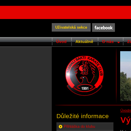
Uživatelská sekce
Úvod
Aktuálně
O nás
Z
Úvodní
Důležité informace
Vý
Přihláška do klubu