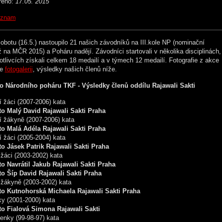
řeno:
17.05. 2015
znam
obotu (16.5.) nastoupilo 21 našich závodníků na III.kole NP (nominační
 na MČR 2015) a Poháru nadějí. Závodníci startovali v několika disciplinách,
otlivcích získali celkem 18 medailí a v týmech 12 medailí. Fotografie z akce
ve
fotogalerii
, výsledky našich členů níže.
olo Národního poháru TKF - Výsledky členů oddílu Rajawali Sakti
 žáci (2007-2006) kata
to Malý David Rajawali Sakti Praha
í žákyně (2007-2006) kata
to Malá Adéla Rajawali Sakti Praha
 žáci (2005-2004) kata
to Jásek Patrik Rajawali Sakti Praha
 žáci (2003-2002) kata
to Navrátil Jakub Rajawali Sakti Praha
to Šíp David Rajawali Sakti Praha
 žákyně (2003-2002) kata
to Kutnohorská Michaela Rajawali Sakti Praha
ky (2001-2000) kata
to Fialová Simona Rajawali Sakti
enky (99-98-97) kata