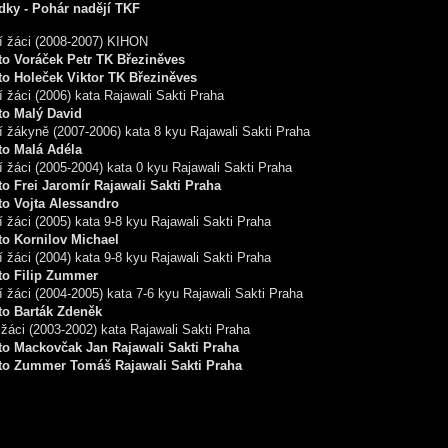
dky - Pohár nadějí TKF
í žáci (2008-2007) KIHON
to Voráček Petr TK Březiněves
to Holeček Viktor TK Březiněves
 žáci (2006) kata Rajawali Sakti Praha
to Malý David
 žákyně (2007-2006) kata 8 kyu Rajawali Sakti Praha
to Malá Adéla
 žáci (2005-2004) kata 0 kyu Rajawali Sakti Praha
to Frei Jaromír Rajawali Sakti Praha
to Vojta Alessandro
 žáci (2005) kata 9-8 kyu Rajawali Sakti Praha
to Kornilov Michael
 žáci (2004) kata 9-8 kyu Rajawali Sakti Praha
to Filip Zummer
 žáci (2004-2005) kata 7-6 kyu Rajawali Sakti Praha
to Barták Zdeněk
 žáci (2003-2002) kata Rajawali Sakti Praha
to Mackovčak Jan Rajawali Sakti Praha
to Zummer Tomáš Rajawali Sakti Praha