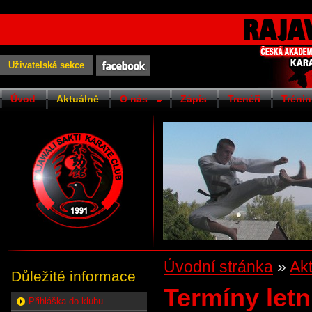
Uživatelská sekce
Úvod
Aktuálně
O nás
Zápis
Trenéři
Trénin
Úvodní stránka
»
Ak
Důležité informace
Termíny letn
Přihláška do klubu