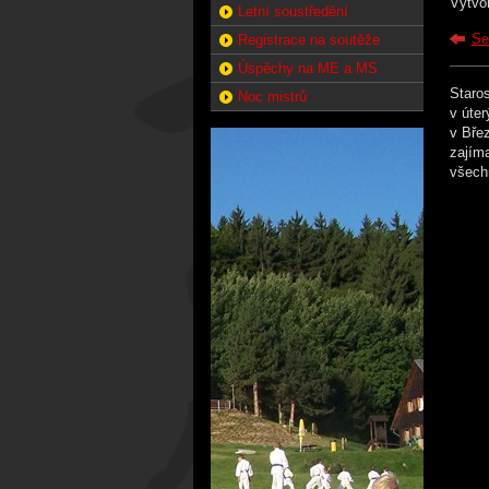
Vytvo
Letní soustředění
Se
Registrace na soutěže
Úspěchy na ME a MS
Staros
Noc mistrů
v úter
v Břez
zajíma
všechn