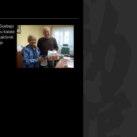
 Soebajo
lu karate
 aktivně
je