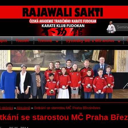
Semin
ápis
Trenéři
Trénink
Výsledky ME a MS archiv
 stránka
»
Aktuálně
»
Setkání se starostou MČ Praha Březiněves
tkání se starostou MČ Praha Bře