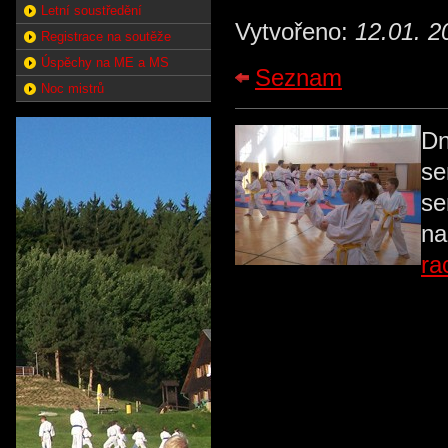
Letní soustředění
Vytvořeno:
12.01. 2
Registrace na soutěže
Úspěchy na ME a MS
Seznam
Noc mistrů
Dn
se
se
na
ra