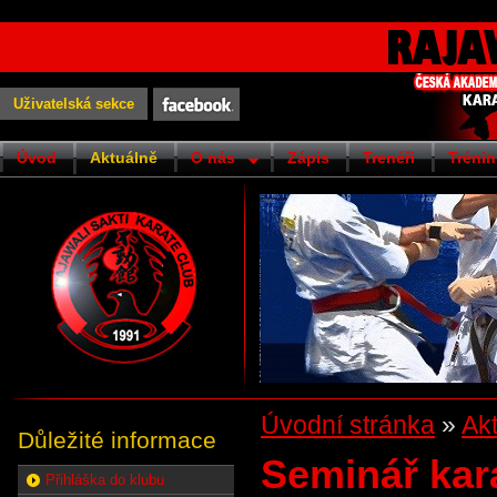
Uživatelská sekce
Úvod
Aktuálně
O nás
Zápis
Trenéři
Trénin
Úvodní stránka
»
Ak
Důležité informace
Seminář kar
Přihláška do klubu