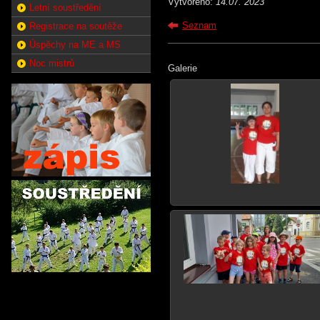
Vytvořeno:
14.07. 2023
Letní soustředění
Seznam
Registrace na soutěže
Úspěchy na ME a MS
Noc mistrů
Galerie