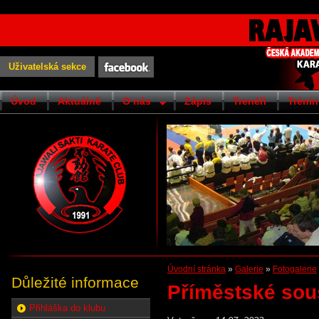
Uživatelská sekce
Úvod
Aktuálně
O nás
Zápis
Trenéři
Trénin
Úvodní stránka
»
Galerie
»
Fotogalerie
Důležité informace
Příměstské sou
Přihláška do klubu