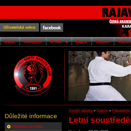
Uživatelská sekce
Úvod
Aktuálně
O nás
Zápis
Trenéři
Trénin
Úvodní stránka
»
Galerie
»
Fotogalerie
Důležité informace
Letní soustředěn
Přihláška do klubu