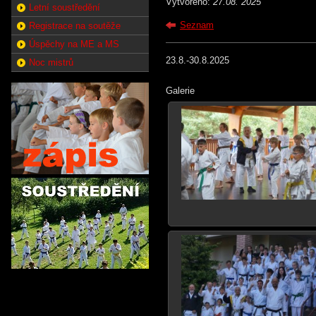
Vytvořeno:
27.08. 2025
Letní soustředění
Seznam
Registrace na soutěže
Úspěchy na ME a MS
23.8.-30.8.2025
Noc mistrů
Galerie