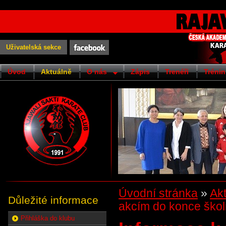
Uživatelská sekce
Úvod
Aktuálně
O nás
Zápis
Trenéři
Trénin
Úvodní stránka
»
Ak
Důležité informace
akcím do konce škol
Přihláška do klubu