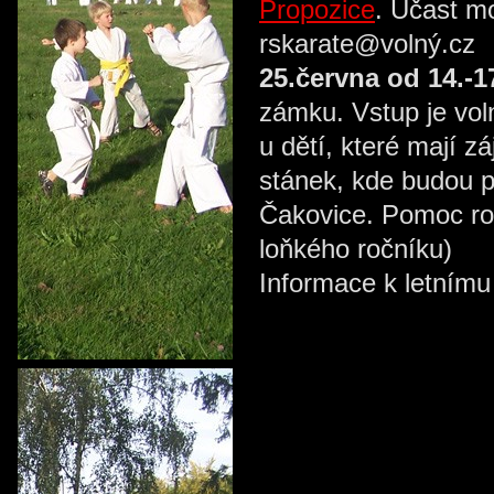
Propozice
. Účast m
rskarate@volný.cz
25.června od 14.-1
zámku. Vstup je vol
u dětí, které mají 
stánek, kde budou p
Čakovice. Pomoc rodi
loňkého ročníku)
Informace k letnímu