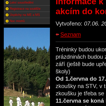
Informace k
Letní soustředění
akcím do ko
Registrace na soutěže
Úspěchy na ME a MS
Noc mistrů
Vytvořeno:
07.06. 2
Seznam
Tréninky budou uko
prázdninách budou 
září (ještě bude u
školy)
Od 1.června do 17
zkoušky na STV, v 
zkoušku je třeba se 
11.června se koná