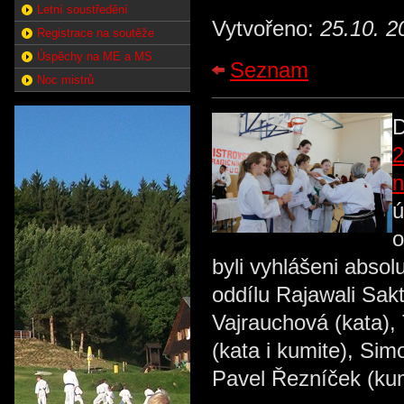
Letní soustředění
Vytvořeno:
25.10. 2
Registrace na soutěže
Úspěchy na ME a MS
Seznam
Noc mistrů
D
2
n
ú
o
byli vyhlášeni absol
oddílu Rajawali Sakti
Vajrauchová (kata),
(kata i kumite), Sim
Pavel Řezníček (ku