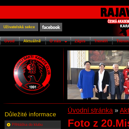
Uživatelská sekce
Úvod
Aktuálně
O nás
Zápis
Trenéři
Trénin
Úvodní stránka
»
Ak
Důležité informace
Foto z 20.Mi
Přihláška do klubu